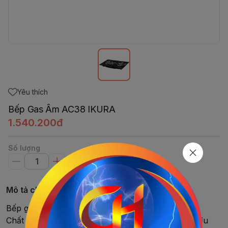
Yêu thích
Bếp Gas Âm AC38 IKURA
1.540.200đ
Số lượng
Mô tả chi tiết
Bếp gas âm, Số lương 2 bếp
Chất liệu mặt bếp: mặt kiếng in xi và cường lực, chịu