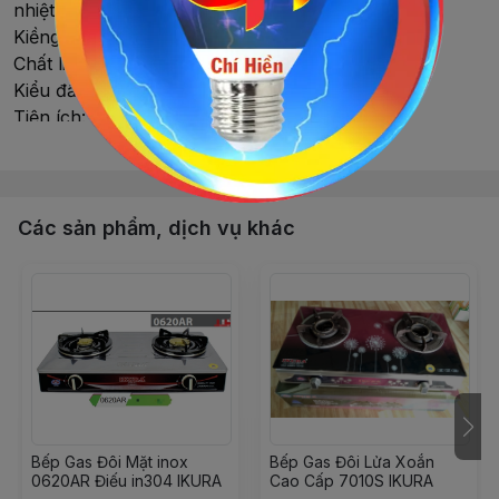
nhiệt đến 600 0C
Kiềng bếp: Kiềng tròn, tráng men dày
Chất liệu đầu đốt: đồng thau cho lửa xanh
Kiểu đầu đốt: đầu đốt thường
Tiện ích: dễ vệ sinh
Đọc thêm nội dung
Hệ thống đánh lửa: Magneto
Kích thước : 720 x 420 mm
Kích thước lắp âm: 660 x 350 mm
Các sản phẩm, dịch vụ khác
Bếp Gas Đôi Mặt inox
Bếp Gas Đôi Lửa Xoắn
0620AR Điếu in304 IKURA
Cao Cấp 7010S IKURA