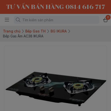
TƯ VẤN BÁN HÀNG 0814 616 717
0
Trang chủ
Bếp Gas TH
BG IKURA
Bếp Gas Âm AC38 IKURA