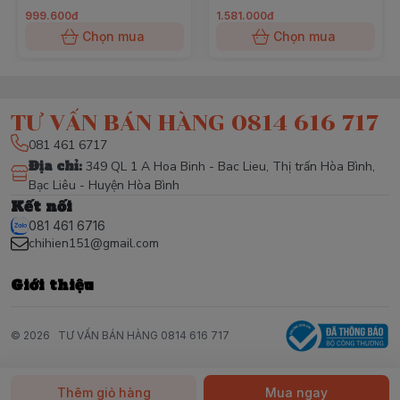
999.600đ
1.581.000đ
Chọn mua
Chọn mua
TƯ VẤN BÁN HÀNG 0814 616 717
081 461 6717
Địa chỉ
:
349 QL 1 A Hoa Binh - Bac Lieu, Thị trấn Hòa Bình,
Bạc Liêu - Huyện Hòa Bình
Kết nối
081 461 6716
chihien151@gmail.com
Giới thiệu
© 2026
TƯ VẤN BÁN HÀNG 0814 616 717
Thêm giỏ hàng
Mua ngay