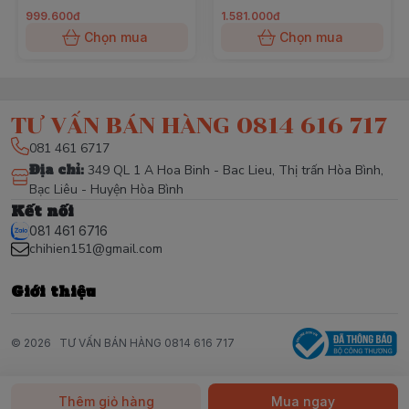
999.600đ
1.581.000đ
Chọn mua
Chọn mua
TƯ VẤN BÁN HÀNG 0814 616 717
081 461 6717
Địa chỉ
:
349 QL 1 A Hoa Binh - Bac Lieu, Thị trấn Hòa Bình,
Bạc Liêu - Huyện Hòa Bình
Kết nối
081 461 6716
chihien151@gmail.com
Giới thiệu
© 2026
TƯ VẤN BÁN HÀNG 0814 616 717
Thêm giỏ hàng
Mua ngay