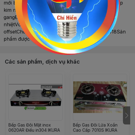
mới bằng đồng Ø120mm, có hâmĐiếu làm bằng hợp
kim nhômNút làm bằng kim loạiKiềng làm bằng
gangĐánh lửa ICNgắt gas tự động bằng cảm ứng
nhiệtVỏ thùng carton in màu bằng công nghệ
offsetChứng chỉ ISO 9001:2015 & ISO 45001:2018Sản
phẩm được bảo hành 24 tháng
Các sản phẩm, dịch vụ khác
Bếp Gas Đôi Mặt inox
Bếp Gas Đôi Lửa Xoắn
0620AR Điếu in304 IKURA
Cao Cấp 7010S IKURA