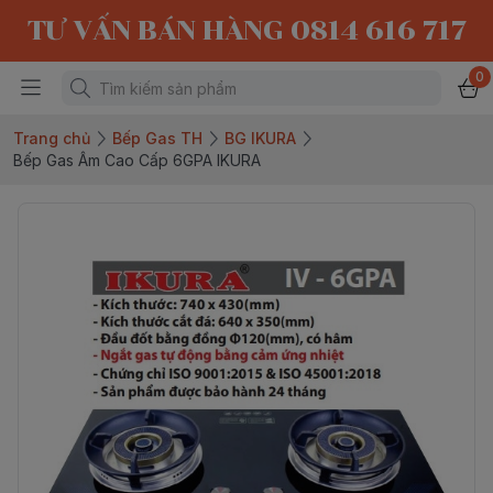
TƯ VẤN BÁN HÀNG 0814 616 717
0
Trang chủ
Bếp Gas TH
BG IKURA
Bếp Gas Âm Cao Cấp 6GPA IKURA