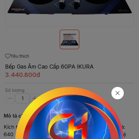
Yêu thích
Bếp Gas Âm Cao Cấp 6GPA IKURA
3.440.800đ
Số lượng
Mô tả chi tiết
Kích thước bếp: 740 x 430 (mm)Kích thước cắt đá:
640 x 350 (mm)Mặt kiếng cường lựcĐầu đốt thế hệ