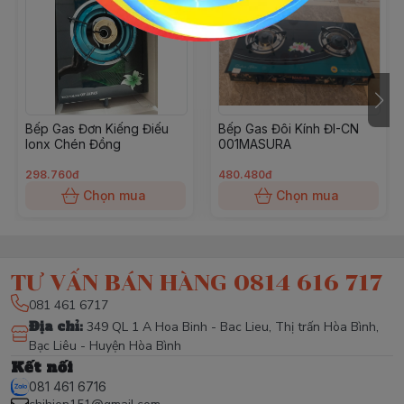
Bếp Gas Đơn Kiếng Điếu
Bếp Gas Đôi Kính ĐI-CN
Ionx Chén Đồng
001MASURA
298.760đ
480.480đ
Chọn mua
Chọn mua
TƯ VẤN BÁN HÀNG 0814 616 717
081 461 6717
Địa chỉ
:
349 QL 1 A Hoa Binh - Bac Lieu, Thị trấn Hòa Bình,
Bạc Liêu - Huyện Hòa Bình
Kết nối
081 461 6716