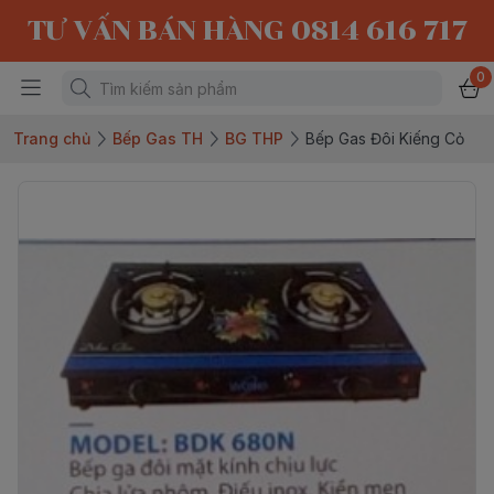
TƯ VẤN BÁN HÀNG 0814 616 717
0
Trang chủ
Bếp Gas TH
BG THP
Bếp Gas Đôi Kiếng Cỏ