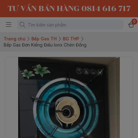
TƯ VẤN BÁN HÀNG 0814 616 717
0
Trang chủ
Bếp Gas TH
BG THP
Bếp Gas Đơn Kiếng Điếu Ionx Chén Đồng