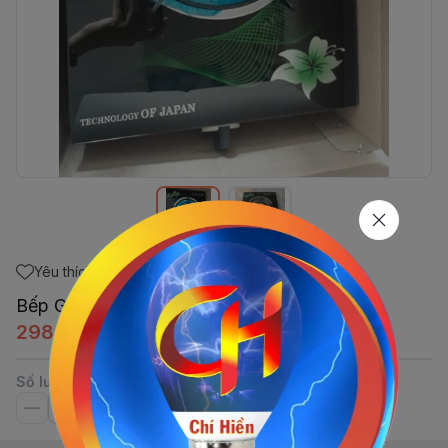
Yêu thích
Bếp Gas Đơn Kiếng Điếu Ionx Chén Đồng
298.760đ
Số lượng