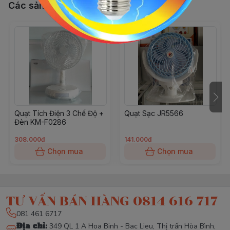
Các sản phẩm, dịch vụ khác
Quạt Tích Điện 3 Chế Độ +
Quạt Sạc JR5566
Đèn KM-F0286
308.000đ
141.000đ
Chọn mua
Chọn mua
TƯ VẤN BÁN HÀNG 0814 616 717
081 461 6717
Địa chỉ
:
349 QL 1 A Hoa Binh - Bac Lieu, Thị trấn Hòa Bình,