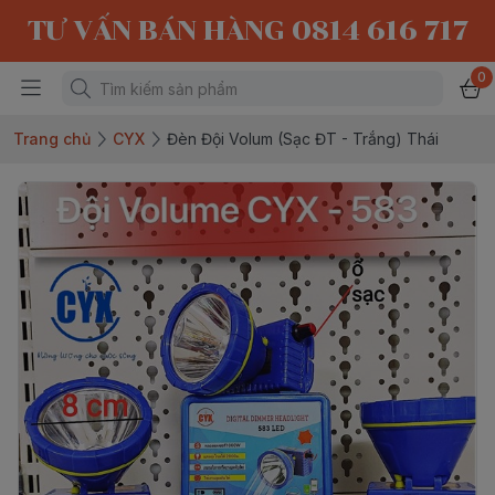
TƯ VẤN BÁN HÀNG 0814 616 717
0
Trang chủ
CYX
Đèn Đội Volum (Sạc ĐT - Trắng) Thái