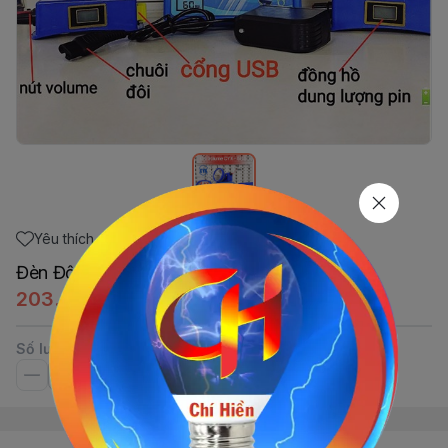
Yêu thích
Đèn Đội Volum (Sạc ĐT - Trắng) Thái
203.450đ
Số lượng