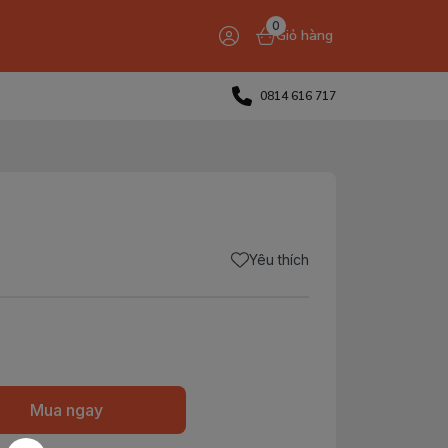
0
Giỏ hàng
0814 616 717
Yêu thích
Mua ngay