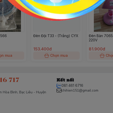
5566
Đèn Đội T33 - (Trắng) CYX
Đèn Bàn 7065 
220V
153.400đ
81.900đ
ọn mua
Chọn mua
Chọ
16 717
Kết nối
081 461 6716
chihien151@gmail.com
ấn Hòa Bình, Bạc Liêu - Huyện