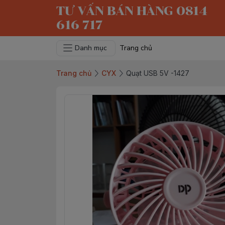
TƯ VẤN BÁN HÀNG 0814
616 717
Danh mục
Trang chủ
Trang chủ
CYX
Quạt USB 5V -1427