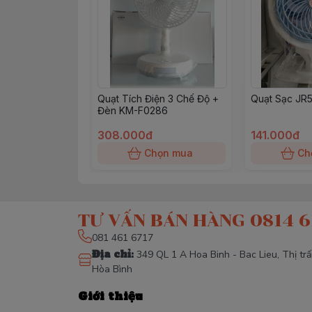
Quạt Tích Điện 3 Chế Độ +
Quạt Sạc JR
Đèn KM-F0286
308.000đ
141.000đ
Chọn mua
Ch
TƯ VẤN BÁN HÀNG 0814 6
081 461 6717
Địa chỉ
:
349 QL 1 A Hoa Binh - Bac Lieu, Thị tr
Hòa Bình
Giới thiệu