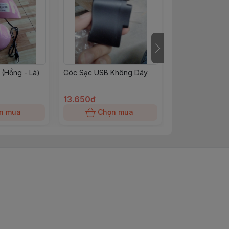
(Hồng - Lá)
Cóc Sạc USB Không Dây
Đèn Đội Thân 
(Trắng) CYX
13.650đ
314.600đ
n mua
Chọn mua
Chọn