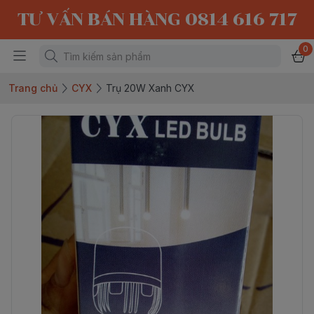
TƯ VẤN BÁN HÀNG 0814 616 717
0
Trang chủ
CYX
Trụ 20W Xanh CYX