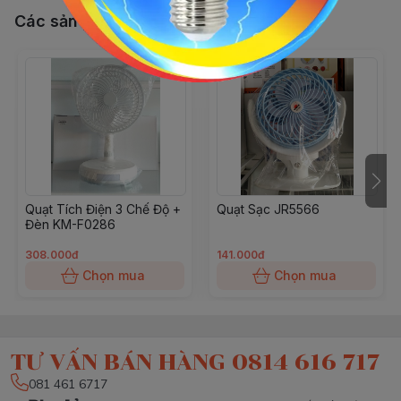
Các sản phẩm, dịch vụ khác
Quạt Tích Điện 3 Chế Độ +
Quạt Sạc JR5566
Đèn KM-F0286
308.000đ
141.000đ
Chọn mua
Chọn mua
TƯ VẤN BÁN HÀNG 0814 616 717
081 461 6717