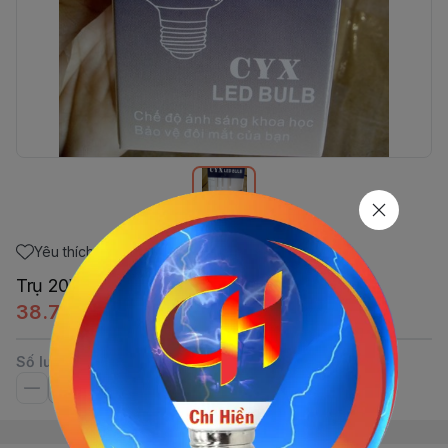
Yêu thích
Trụ 20W Xanh CYX
38.740đ
Số lượng