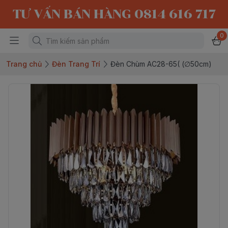
TƯ VẤN BÁN HÀNG 0814 616 717
0
Trang chủ
Đèn Trang Trí
Đèn Chùm AC28-65( (∅50cm)