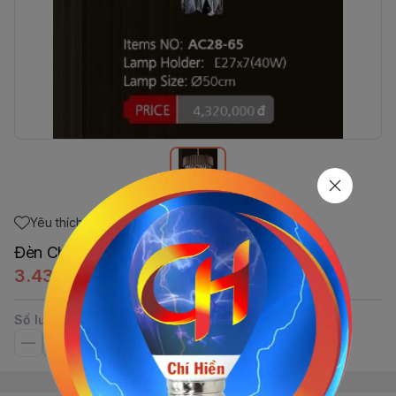
Yêu thích
Đèn Chùm AC28-65( (∅50cm)
3.434.400đ
Số lượng