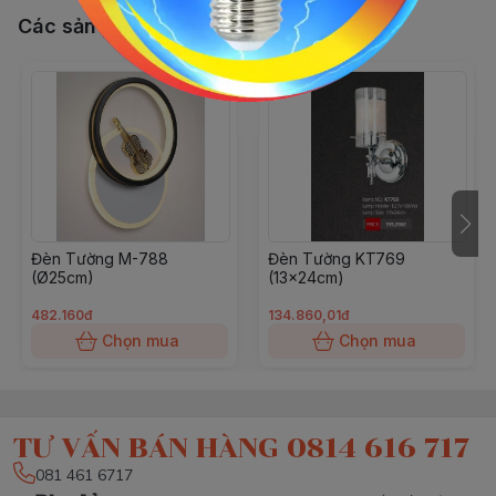
Các sản phẩm, dịch vụ khác
Đèn Tường M-788
Đèn Tường KT769
(Ø25cm)
(13x24cm)
482.160đ
134.860,01đ
Chọn mua
Chọn mua
TƯ VẤN BÁN HÀNG 0814 616 717
081 461 6717