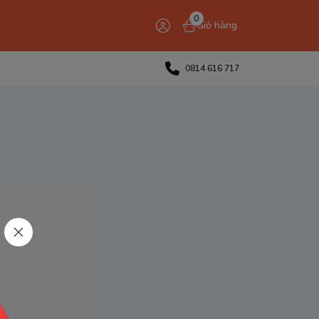
0
Giỏ hàng
0814 616 717