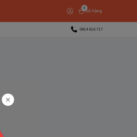
0
Giỏ hàng
0814 616 717