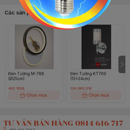
Các sản phẩm, dịch vụ khác
Đèn Tường M-788
Đèn Tường KT769
(Ø25cm)
(13x24cm)
482.160đ
134.860,01đ
Chọn mua
Chọn mua
TƯ VẤN BÁN HÀNG 0814 616 717