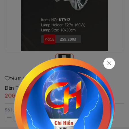
Yêu thích
Đèn Tường E27x1 (60W) 18x30cm
206.064đ
Số lượng