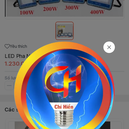
Yêu thích
LED Pha NLMT 200W IP76 TKL
1.230.000đ
Số lượng
Các sản phẩm, dịch vụ khác