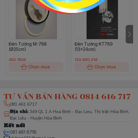
Đèn Tường M-788
Đèn Tường KT769
(Ø25cm)
(13x24cm)
482.160đ
134.860,01đ
Chọn mua
Chọn mua
TƯ VẤN BÁN HÀNG 0814 616 717
081 461 6717
Địa chỉ
:
349 QL 1 A Hoa Binh - Bac Lieu, Thị trấn Hòa Bình,
Bạc Liêu - Huyện Hòa Bình
Kết nối
081 461 6716