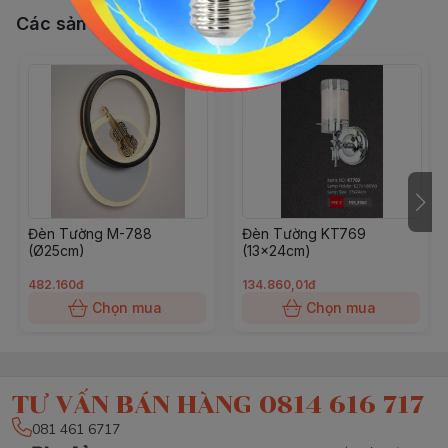
Các sản phẩm, dịch vụ khác
Đèn Tường M-788
Đèn Tường KT769
(Ø25cm)
(13x24cm)
482.160đ
134.860,01đ
Chọn mua
Chọn mua
TƯ VẤN BÁN HÀNG 0814 616 717
081 461 6717