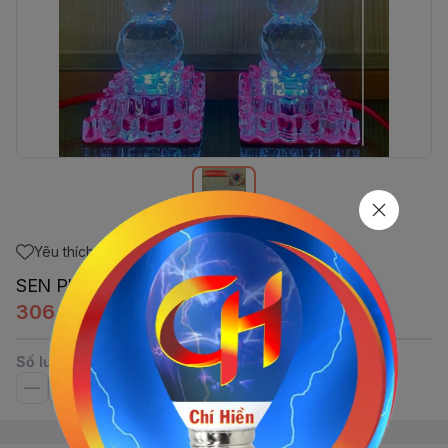
Yêu thích
SEN PHA LÊ 85 H15cm(cặp)
306.000đ
Số lượng