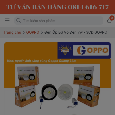
TƯ VẤN BÁN HÀNG 0814 616 717
0
Trang chủ
GOPPO
Đèn Ốp Bơ Vỏ Đen 7w - 3CĐ GOPPO