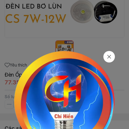
Yêu thích
Đèn Ốp Bơ Vỏ Đen 7w - 3CĐ GOPPO
77.350đ
Số lượng
Các sản phẩm, dịch vụ khác