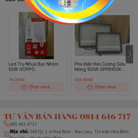
Led Trụ Nhựa Bọc Nhôm
Pha Điện Kim Cương Siêu
50W GOPPO
Mỏng 100W GPPĐ100K
GOPPO
76.200đ
225.000đ
Chọn mua
Chọn mua
TƯ VẤN BÁN HÀNG 0814 616 717
081 461 6717
Địa chỉ
:
349 QL 1 A Hoa Binh - Bac Lieu, Thị trấn Hòa Bình,