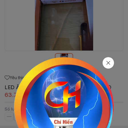
Yêu thích
LED ÂM TRẦN VIỀN VÀNG -9W-3CĐ GOPPO
63.700đ
Số lượng