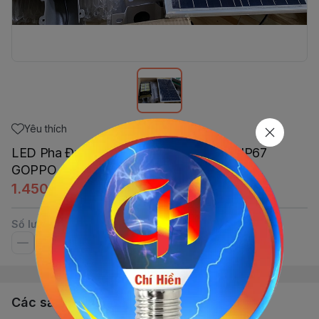
Yêu thích
LED Pha Đường NLMT Bàn Chải 300W IP67
GOPPO
1.450.020đ
Số lượng
Các sản phẩm, dịch vụ khác