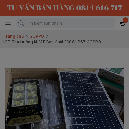
TƯ VẤN BÁN HÀNG 0814 616 717
0
Trang chủ
GOPPO
LED Pha Đường NLMT Bàn Chải 300W IP67 GOPPO