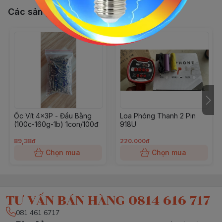
Các sản phẩm, dịch vụ khác
Ốc Vít 4x3P - Đầu Bằng
Loa Phóng Thanh 2 Pin
(100c-160g-1b) 1con/100đ
918U
89,38đ
220.000đ
Chọn mua
Chọn mua
TƯ VẤN BÁN HÀNG 0814 616 717
081 461 6717