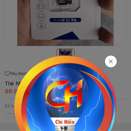
Yêu thích
Thẻ Nhớ KBT 32GB
98.670đ
Số lượng