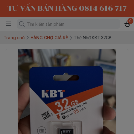
TƯ VẤN BÁN HÀNG 0814 616 717
0
Trang chủ
HÀNG CHỢ GIÁ RẺ
Thẻ Nhớ KBT 32GB