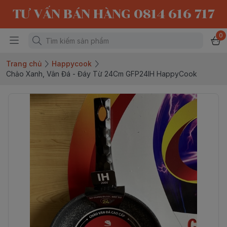
TƯ VẤN BÁN HÀNG 0814 616 717
0
Trang chủ
Happycook
Chảo Xanh, Vân Đá - Đáy Từ 24Cm GFP24IH HappyCook