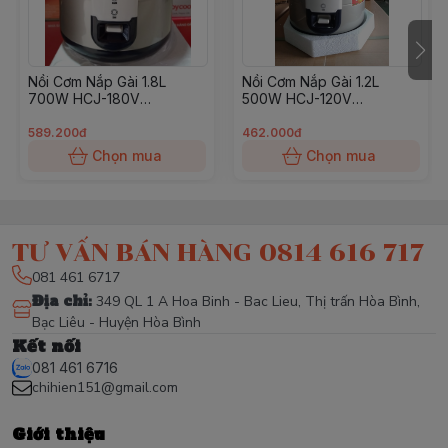
Nồi Cơm Nắp Gài 1.8L
Nồi Cơm Nắp Gài 1.2L
700W HCJ-180V
500W HCJ-120V
HappyCook
HappyCook
589.200đ
462.000đ
Chọn mua
Chọn mua
TƯ VẤN BÁN HÀNG 0814 616 717
081 461 6717
Địa chỉ
:
349 QL 1 A Hoa Binh - Bac Lieu, Thị trấn Hòa Bình,
Bạc Liêu - Huyện Hòa Bình
Kết nối
081 461 6716
chihien151@gmail.com
Giới thiệu