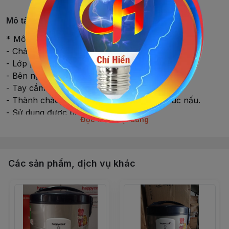
Mô tả chi tiết
* Mô tả :
- Chảo hợp kim nhôm 99.75%
- Lớp phủ chống dính vân đá có độ bền cao
- Bên ngoài sơn chịu nhiệt màu sắc nổi bật.
- Tay cầm bằng nhựa Bakelite chịu nhiệt
- Thành chảo cao, hạn chế dầu mỡ văng lúc nấu.
- Sử dụng được bếp điện từ
Đọc thêm nội dung
- Màu sắc: xanh
- Xuất xứ: Việt Nam
- Size chảo cạn: 24, 26, 28cm.
Các sản phẩm, dịch vụ khác