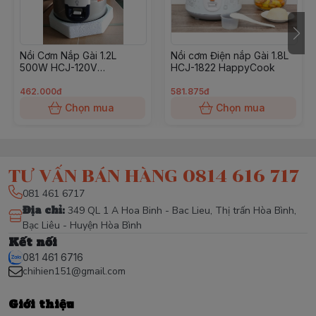
Nồi Cơm Nắp Gài 1.2L
Nồi cơm Điện nắp Gài 1.8L
500W HCJ-120V
HCJ-1822 HappyCook
HappyCook
462.000đ
581.875đ
Chọn mua
Chọn mua
TƯ VẤN BÁN HÀNG 0814 616 717
081 461 6717
Địa chỉ
:
349 QL 1 A Hoa Binh - Bac Lieu, Thị trấn Hòa Bình,
Bạc Liêu - Huyện Hòa Bình
Kết nối
081 461 6716
chihien151@gmail.com
Giới thiệu