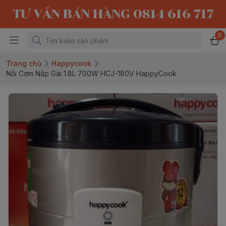
TƯ VẤN BÁN HÀNG 0814 616 717
0
Trang chủ
Happycook
Nồi Cơm Nắp Gài 1.8L 700W HCJ-180V HappyCook