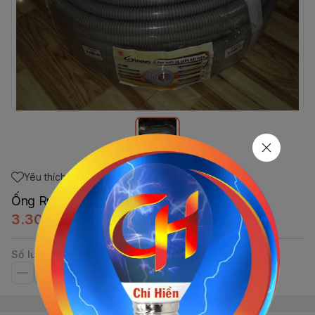
Yêu thích
Ống Ruột Gà Xám Ø25 LEEVO
3.300đ
Số lượng