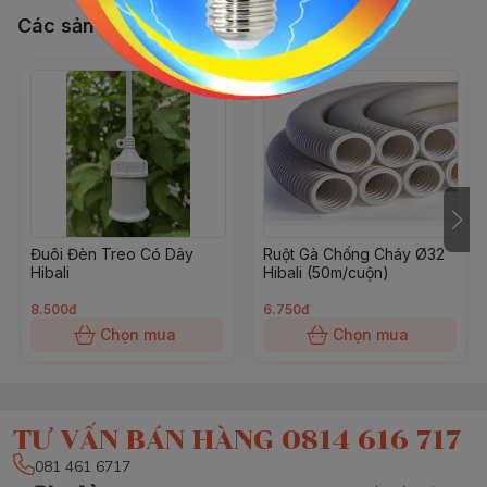
Các sản phẩm, dịch vụ khác
Đuôi Đèn Treo Có Dây
Ruột Gà Chống Cháy Ø32
Hibali
Hibali (50m/cuộn)
8.500đ
6.750đ
Chọn mua
Chọn mua
TƯ VẤN BÁN HÀNG 0814 616 717
081 461 6717