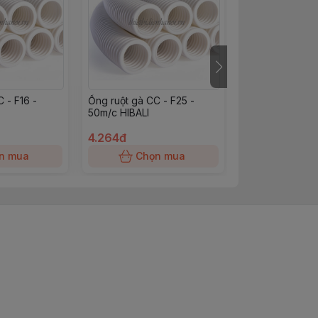
 - F16 -
Ống ruột gà CC - F25 -
Tắc Kê 3 Phân 
50m/c HIBALI
4.264đ
6.760đ
n mua
Chọn mua
Chọn