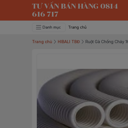
TƯ VẤN BÁN HÀNG 0814
616 717
Danh mục
Trang chủ
Trang chủ
HIBALI TBĐ
Ruột Gà Chống Cháy 