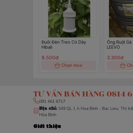
Đuôi Đèn Treo Có Dây
Ống Ruột Gà
Hibali
LEEVO
8.500đ
3.300đ
Chọn mua
Ch
TƯ VẤN BÁN HÀNG 0814 6
081 461 6717
Địa chỉ
:
349 QL 1 A Hoa Binh - Bac Lieu, Thị tr
Hòa Bình
Giới thiệu