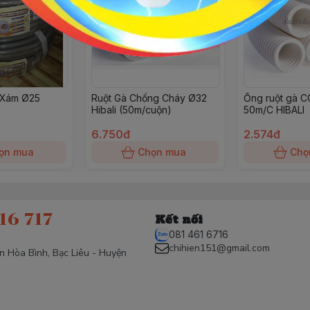
 Xám Ø25
Ruột Gà Chống Cháy Ø32
Ống ruột gà CC
Hibali (50m/cuộn)
50m/C HIBALI
6.750đ
2.574đ
ọn mua
Chọn mua
Chọ
16 717
Kết nối
081 461 6716
chihien151@gmail.com
ấn Hòa Bình, Bạc Liêu - Huyện