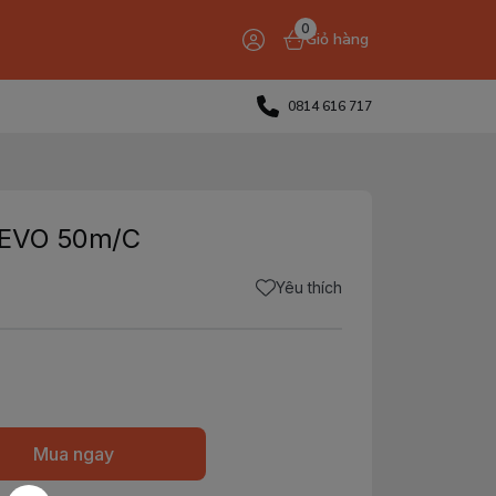
0
Giỏ hàng
0814 616 717
EEVO 50m/C
Yêu thích
Mua ngay