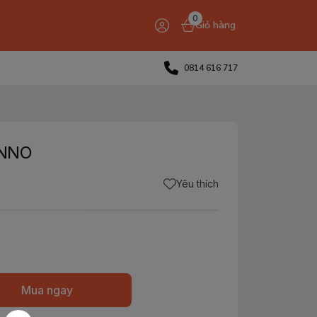
0
Giỏ hàng
0814 616 717
ENNO
Yêu thích
Mua ngay