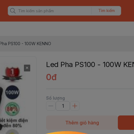
Tìm kiếm
 Pha PS100 - 100W KENNO
Led Pha PS100 - 100W K
0đ
Số lượng
Thêm giỏ hàng