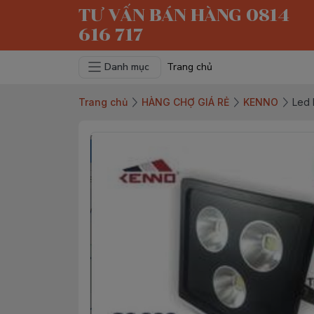
TƯ VẤN BÁN HÀNG 0814
616 717
Danh mục
Trang chủ
Trang chủ
HÀNG CHỢ GIÁ RẺ
KENNO
Led