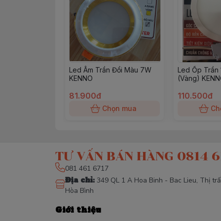
Led Âm Trần Đổi Màu 7W
Led Ốp Trần
KENNO
(Vàng) KEN
81.900đ
110.500đ
Chọn mua
Ch
TƯ VẤN BÁN HÀNG 0814 6
081 461 6717
Địa chỉ
:
349 QL 1 A Hoa Binh - Bac Lieu, Thị tr
Hòa Bình
Giới thiệu