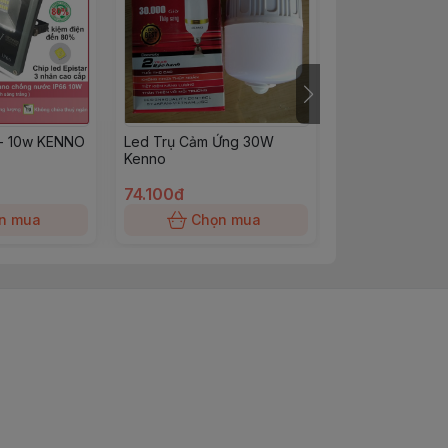
 - 10w KENNO
Led Trụ Cảm Ứng 30W
Đuôi Đèn Treo
Kenno
(TRẮNG )KENN
74.100đ
580,06đ
n mua
Chọn mua
Chọn