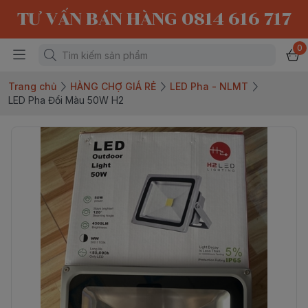
TƯ VẤN BÁN HÀNG 0814 616 717
0
Trang chủ
HÀNG CHỢ GIÁ RẺ
LED Pha - NLMT
LED Pha Đổi Màu 50W H2