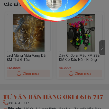
Các sản phẩm, dịch vụ khác
Led Màng Mưa Vàng Dài
Dây Chớp Bi Màu 7M 28B
8M Thả 6 Tấc
ĐM Có Đầu Nối ( Không
BH)
142.000đ
46.000đ
Chọn mua
Chọn mua
TƯ VẤN BÁN HÀNG 0814 616 717
081 461 6717
Địa chỉ
:
349 QL 1 A Hoa Binh - Bac Lieu, Thị trấn Hòa Bình,