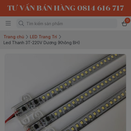
TƯ VẤN BÁN HÀNG 0814 616 717
0
Trang chủ
LED Trang Trí
Led Thanh 3T-220V Dương (Không BH)