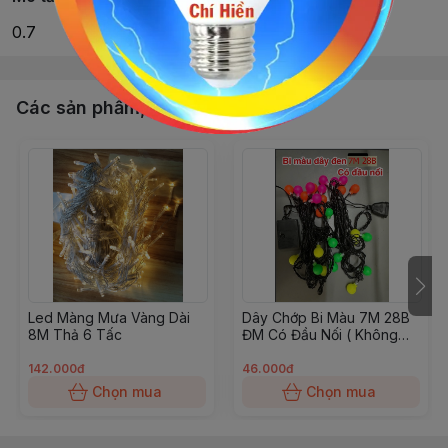
0.7
Các sản phẩm, dịch vụ khác
Led Màng Mưa Vàng Dài
Dây Chớp Bi Màu 7M 28B
8M Thả 6 Tấc
ĐM Có Đầu Nối ( Không
BH)
142.000đ
46.000đ
Chọn mua
Chọn mua