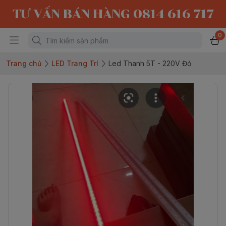
TƯ VẤN BÁN HÀNG 0814 616 717
0
Trang chủ
LED Trang Trí
Led Thanh 5T - 220V Đỏ