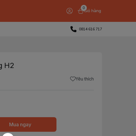
0
Giỏ hàng
0814 616 717
g H2
Yêu thích
Mua ngay