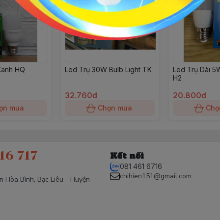
Xanh HQ
Led Trụ 30W Bulb Light TK
Led Trụ Dài 5
H2
32.760đ
20.800đ
ọn mua
Chọn mua
Chọ
16 717
Kết nối
081 461 6716
chihien151@gmail.com
ấn Hòa Bình, Bạc Liêu - Huyện