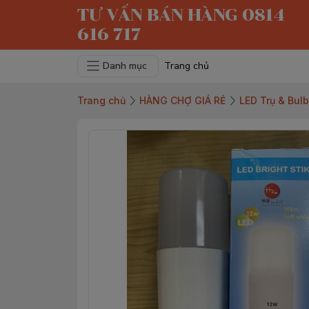
TƯ VẤN BÁN HÀNG 0814
616 717
Danh mục
Trang chủ
Trang chủ
HÀNG CHỢ GIÁ RẺ
LED Trụ & Bulb