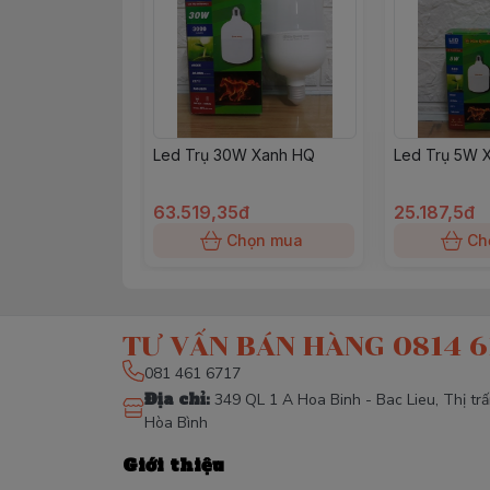
Led Trụ 30W Xanh HQ
Led Trụ 5W 
63.519,35đ
25.187,5đ
Chọn mua
Ch
TƯ VẤN BÁN HÀNG 0814 6
081 461 6717
Địa chỉ
:
349 QL 1 A Hoa Binh - Bac Lieu, Thị tr
Hòa Bình
Giới thiệu