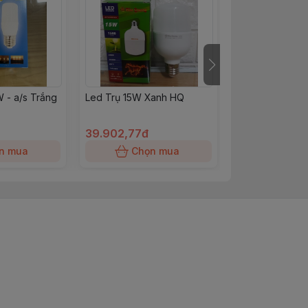
W - a/s Trắng
Led Trụ 15W Xanh HQ
Led Đĩa Bay (U
Nhôm 50W
39.902,77đ
107.380đ
n mua
Chọn mua
Chọn