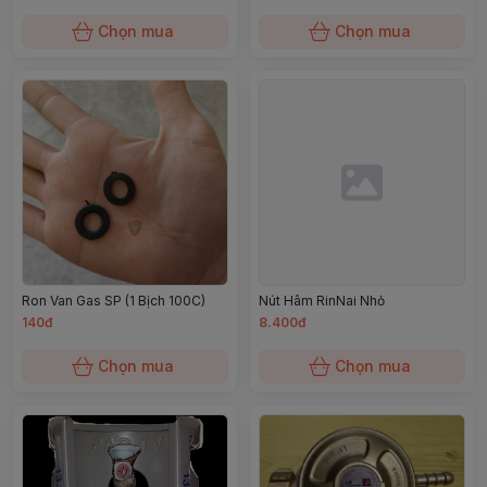
Chọn mua
Chọn mua
Ron Van Gas SP (1 Bịch 100C)
Nút Hâm RinNai Nhỏ
140đ
8.400đ
Chọn mua
Chọn mua