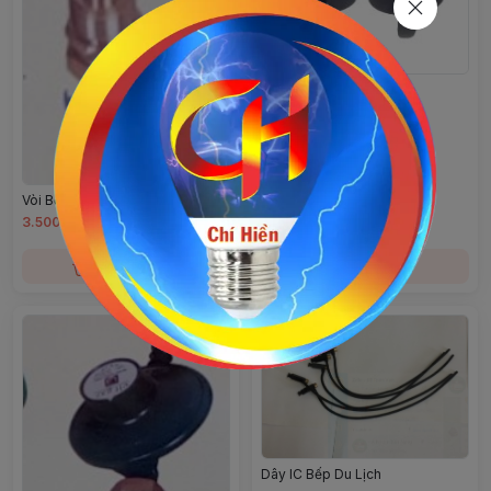
Nút Bật Lửa Bếp Khè
Vòi Bơm Gas Lon (xịt muỗi)
3.500đ
3.080đ
Chọn mua
Chọn mua
Dây IC Bếp Du Lịch