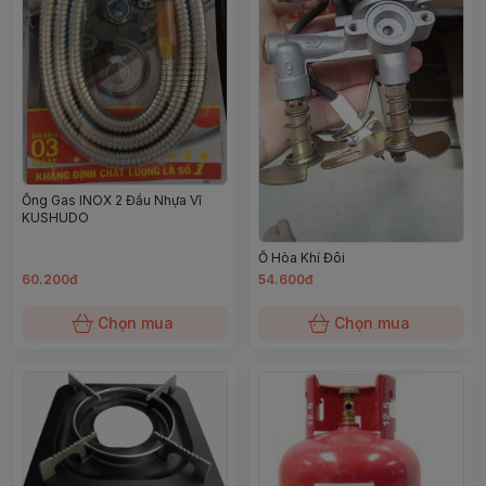
Ống Gas INOX 2 Đầu Nhựa Vĩ
KUSHUDO
Ổ Hòa Khí Đôi
60.200đ
54.600đ
Chọn mua
Chọn mua