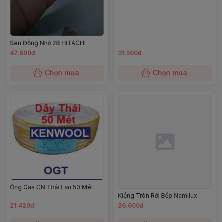
Sen Đồng Nhỏ 28 HITACHI
47.600đ
31.500đ
Chọn mua
Chọn mua
Ống Gas CN Thái Lan 50 Mét
Kiềng Tròn Rời Bếp Namilux
21.420đ
26.600đ