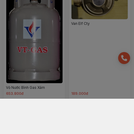
Van Elf Cty
Vỏ Nước Bình Gas Xám
653.800đ
189.000đ
Chọn mua
Chọn mua