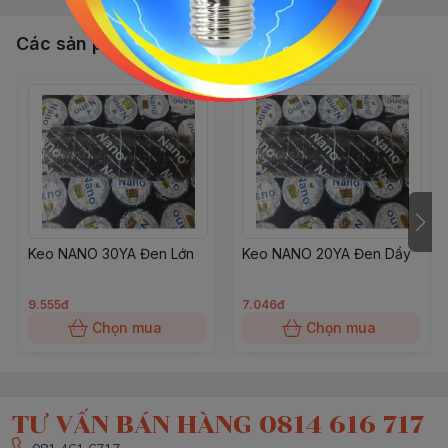
Các sản phẩm, dịch vụ khác
Keo NANO 30YA Đen Lớn
Keo NANO 20YA Đen Dầy
9.555đ
7.046đ
Chọn mua
Chọn mua
TƯ VẤN BÁN HÀNG 0814 616 717