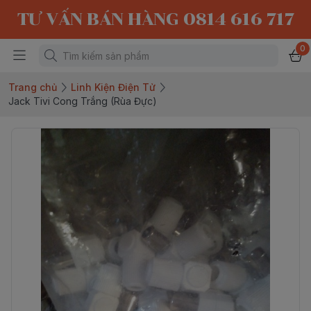
TƯ VẤN BÁN HÀNG 0814 616 717
0
Trang chủ
Linh Kiện Điện Tử
Jack Tivi Cong Trắng (Rùa Đực)