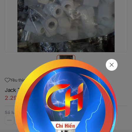
Yêu thích
Jack Tivi Cong Trắng (Rùa Đực)
2.295đ
Số lượng