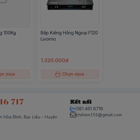
g 100Kg
Bếp Kiếng Hồng Ngoại F120
Livorno
1.320.000đ
ọn mua
Chọn mua
16 717
Kết nối
081 461 6716
chihien151@gmail.com
ấn Hòa Bình, Bạc Liêu - Huyện