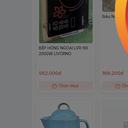
Siêu Nâu 2.3
BẾP HỒNG NGOẠI LVR-66
2000W LIVORNO
562.000đ
166.200đ
Chọn mua
Ch