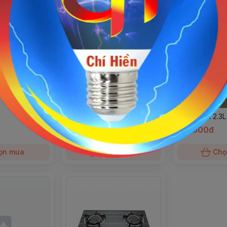
L LIVORNO
Máy Đưa Võng Pin Sạc
100Kg LIVORNO
Siêu Xanh 2.3
579.600đ
174.000đ
ọn mua
Chọn mua
Chọ