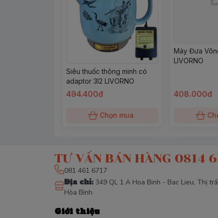
Máy Đưa Võn
LIVORNO
Siêu thuốc thông minh có
adaptor 3l2 LIVORNO
494.400đ
408.000đ
Chọn mua
Ch
TƯ VẤN BÁN HÀNG 0814 6
081 461 6717
Địa chỉ
:
349 QL 1 A Hoa Binh - Bac Lieu, Thị tr
Hòa Bình
Giới thiệu