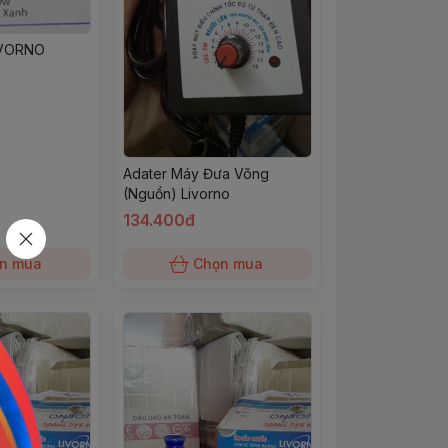
LIVORNO
Adater Máy Đưa Võng
(Nguồn) Livorno
134.400đ
n mua
Chọn mua