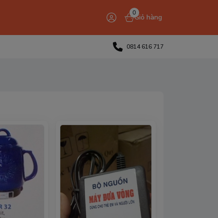
0
Giỏ hàng
0814 616 717