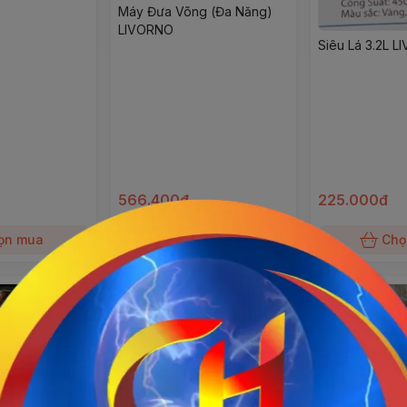
Máy Đưa Võng (Đa Năng)
LIVORNO
Siêu Lá 3.2L 
566.400đ
225.000đ
ọn mua
Chọn mua
Chọ