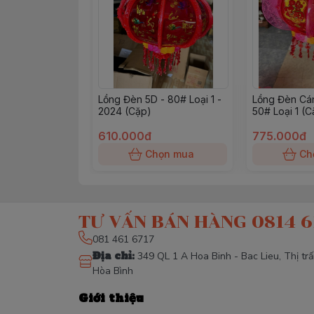
Lồng Đèn 5D - 80# Loại 1 -
Lồng Đèn Cá
2024 (Cặp)
50# Loại 1 (C
610.000đ
775.000đ
Chọn mua
Ch
TƯ VẤN BÁN HÀNG 0814 6
081 461 6717
Địa chỉ
:
349 QL 1 A Hoa Binh - Bac Lieu, Thị tr
Hòa Bình
Giới thiệu