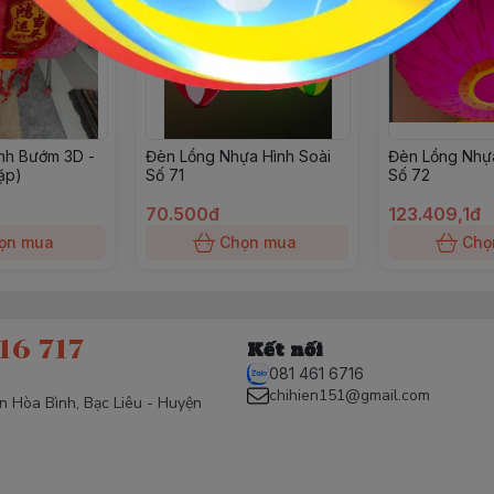
nh Bướm 3D -
Đèn Lồng Nhựa Hình Soài
Đèn Lồng Nhựa
ặp)
Số 71
Số 72
70.500đ
123.409,1đ
ọn mua
Chọn mua
Chọ
16 717
Kết nối
081 461 6716
chihien151@gmail.com
ấn Hòa Bình, Bạc Liêu - Huyện