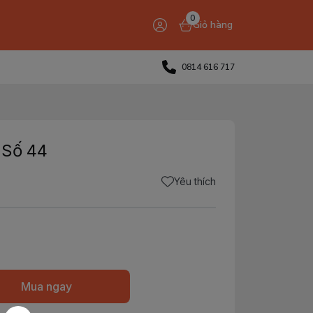
0
Giỏ hàng
0814 616 717
 Số 44
Yêu thích
Mua ngay