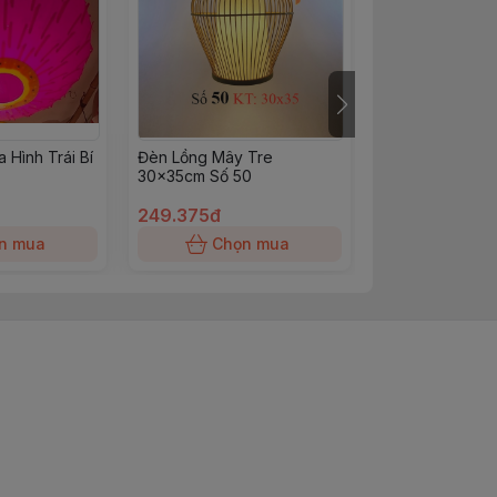
 Hình Trái Bí
Đèn Lồng Mây Tre
Đèn Lồng Mây 
30x35cm Số 50
30x40cm Số 3
249.375đ
232.500đ
n mua
Chọn mua
Chọn