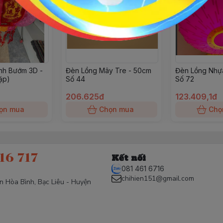
nh Bướm 3D -
Đèn Lồng Mây Tre - 50cm
Đèn Lồng Nhựa
ặp)
Số 44
Số 72
206.625đ
123.409,1đ
ọn mua
Chọn mua
Chọ
16 717
Kết nối
081 461 6716
chihien151@gmail.com
ấn Hòa Bình, Bạc Liêu - Huyện