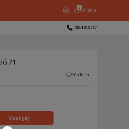
0
Giỏ hàng
0814 616 717
Số 71
Yêu thích
Mua ngay