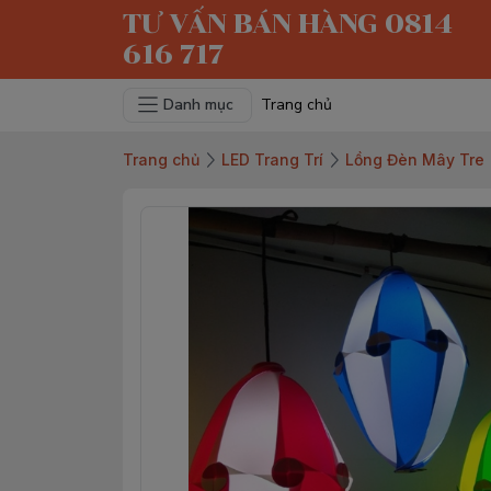
TƯ VẤN BÁN HÀNG 0814
616 717
Danh mục
Trang chủ
Trang chủ
LED Trang Trí
Lồng Đèn Mây Tre