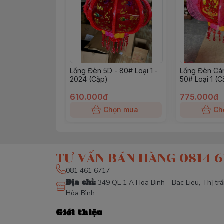
Lồng Đèn 5D - 80# Loại 1 -
Lồng Đèn Cá
2024 (Cặp)
50# Loại 1 (C
610.000đ
775.000đ
Chọn mua
Ch
TƯ VẤN BÁN HÀNG 0814 6
081 461 6717
Địa chỉ
:
349 QL 1 A Hoa Binh - Bac Lieu, Thị tr
Hòa Bình
Giới thiệu