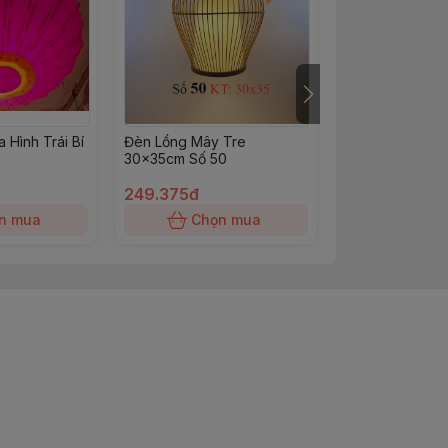
 Hình Trái Bí
Đèn Lồng Mây Tre
Đèn Lồng Mây 
30x35cm Số 50
30x40cm Số 3
249.375đ
232.500đ
n mua
Chọn mua
Chọn