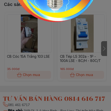
Các sản phẩm, dịch vụ khác
CB Cóc 15A Trắng 103 LSE
CB Tép LS 302a - 1P -
100A LSE - 8C/H - 80C/T
35.000đ
165.000đ
Chọn mua
Chọn mua
TƯ VẤN BÁN HÀNG 0814 616 717
081 461 6717
Địa chỉ
:
349 QL 1 A Hoa Binh - Bac Lieu, Thị trấn Hòa Bình,