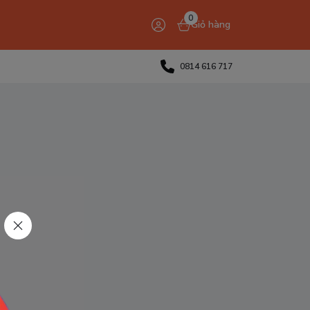
0
Giỏ hàng
0814 616 717