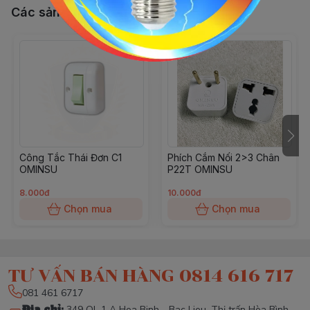
Các sản phẩm, dịch vụ khác
Công Tắc Thái Đơn C1
Phích Cắm Nối 2>3 Chân
OMINSU
P22T OMINSU
8.000đ
10.000đ
Chọn mua
Chọn mua
TƯ VẤN BÁN HÀNG 0814 616 717
081 461 6717
Địa chỉ
:
349 QL 1 A Hoa Binh - Bac Lieu, Thị trấn Hòa Bình,