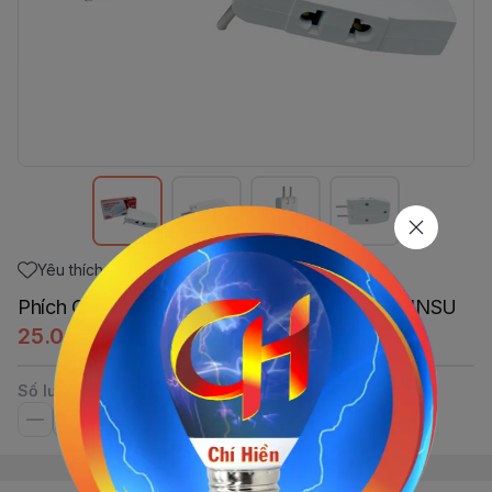
Yêu thích
Phích Cắm Nối Thông Minh 1>3 K22-3T OMINSU
25.000đ
Số lượng