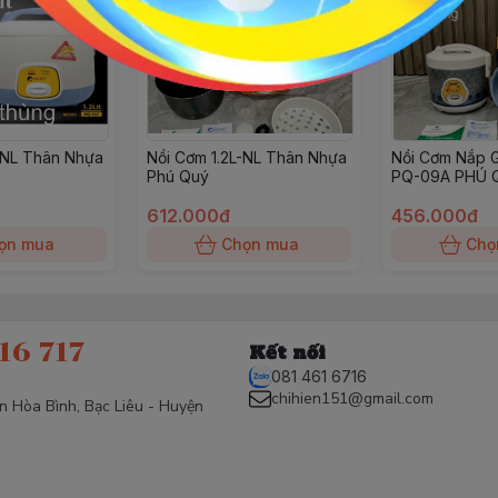
-NL Thân Nhựa
Nồi Cơm 1.2L-NL Thân Nhựa
Nồi Cơm Nắp G
Phú Quý
PQ-09A PHÚ 
612.000đ
456.000đ
ọn mua
Chọn mua
Chọ
16 717
Kết nối
081 461 6716
chihien151@gmail.com
ấn Hòa Bình, Bạc Liêu - Huyện