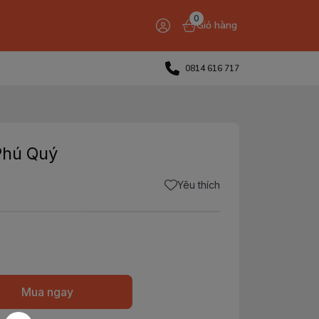
0
Giỏ hàng
0814 616 717
Phú Quý
Yêu thích
Mua ngay