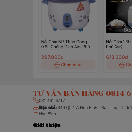
Nồi Cơm NR Thân Cong
Nồi Cơm 1.8L
0.6L Chống Dính Aidi Phú
Phú Quý
Quý
297.000đ
613.200đ
Chọn mua
Ch
TƯ VẤN BÁN HÀNG 0814 6
081 461 6717
Địa chỉ
:
349 QL 1 A Hoa Binh - Bac Lieu, Thị tr
Hòa Bình
Giới thiệu