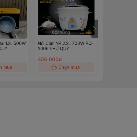
ài 1.2L 500W
Nồi Cơm NR 2.2L 700W PQ-
Nồi Cơm NR 1.
QUÝ
2009 PHÚ QUÝ
2007 PHÚ QUÝ
456.000đ
426.000đ
n mua
Chọn mua
Chọn