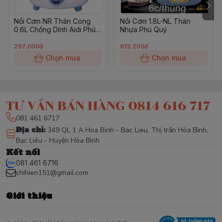
nhanh và ngon hơn, tiết kiệm tối đa thời gian và công
Nồi Cơm NR Thân Cong
Nồi Cơm 1.8L-NL Thân
sức.
0.6L Chống Dính Aidi Phú
Nhựa Phú Quý
Quý
297.000đ
613.200đ
Chọn mua
Chọn mua
TƯ VẤN BÁN HÀNG 0814 616 717
081 461 6717
Địa chỉ
:
349 QL 1 A Hoa Binh - Bac Lieu, Thị trấn Hòa Bình,
Bạc Liêu - Huyện Hòa Bình
Kết nối
081 461 6716
chihien151@gmail.com
Giới thiệu