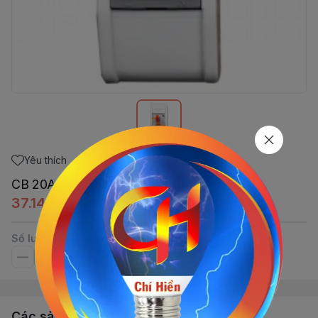
Yêu thích
CB 20A Có Hộp PIPO
37.145đ
Số lượng
Các sản phẩm, dịch vụ khác