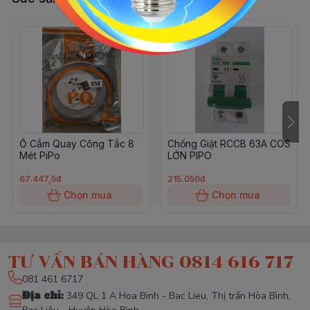
Ổ Cắm Quay Công Tắc 8
Chống Giật RCCB 63A COS
Mét PiPo
LỚN PIPO
67.447,5đ
215.050đ
Chọn mua
Chọn mua
TƯ VẤN BÁN HÀNG 0814 616 717
081 461 6717
Địa chỉ
:
349 QL 1 A Hoa Binh - Bac Lieu, Thị trấn Hòa Bình,