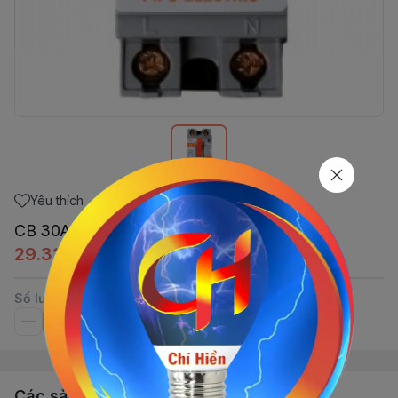
Yêu thích
CB 30A PiPo
29.325đ
Số lượng
Các sản phẩm, dịch vụ khác