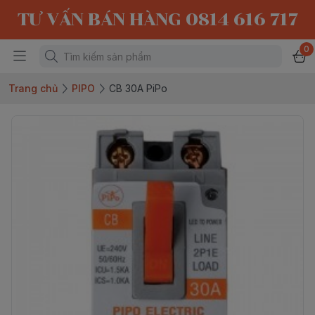
TƯ VẤN BÁN HÀNG 0814 616 717
0
Trang chủ
PIPO
CB 30A PiPo