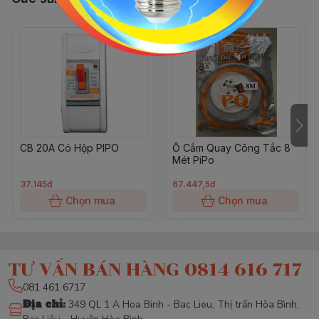
CB 20A Có Hộp PIPO
Ổ Cắm Quay Công Tắc 8
Mét PiPo
37.145đ
67.447,5đ
Chọn mua
Chọn mua
TƯ VẤN BÁN HÀNG 0814 616 717
081 461 6717
Địa chỉ
:
349 QL 1 A Hoa Binh - Bac Lieu, Thị trấn Hòa Bình,