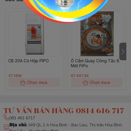
CB 20A Có Hộp PIPO
Ổ Cắm Quay Công Tắc 8
Mét PiPo
37.145đ
67.447,5đ
Chọn mua
Chọn mua
TƯ VẤN BÁN HÀNG 0814 616 717
081 461 6717
Địa chỉ
:
349 QL 1 A Hoa Binh - Bac Lieu, Thị trấn Hòa Bình,