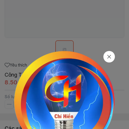
Yêu thích
Công Tắc Cao Cấp PiPo
8.504,25đ
Số lượng
Các sản phẩm, dịch vụ khác