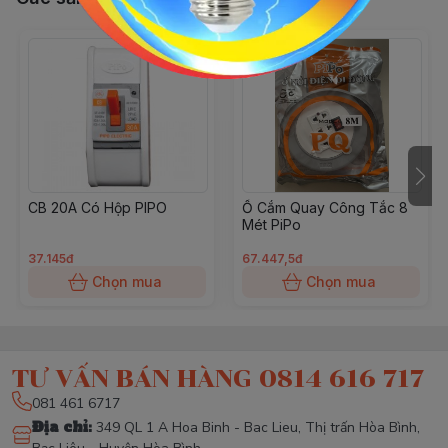
CB 20A Có Hộp PIPO
Ổ Cắm Quay Công Tắc 8
Mét PiPo
37.145đ
67.447,5đ
Chọn mua
Chọn mua
TƯ VẤN BÁN HÀNG 0814 616 717
081 461 6717
Địa chỉ
:
349 QL 1 A Hoa Binh - Bac Lieu, Thị trấn Hòa Bình,