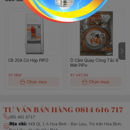
CB 20A Có Hộp PIPO
Ổ Cắm Quay Công Tắc 8
Mét PiPo
37.145đ
67.447,5đ
Chọn mua
Chọn mua
TƯ VẤN BÁN HÀNG 0814 616 717
081 461 6717
Địa chỉ
:
349 QL 1 A Hoa Binh - Bac Lieu, Thị trấn Hòa Bình,