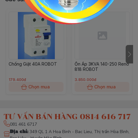
Chống Giật 40A ROBOT
Ổn Áp 3KVA 140-250 Reno
818 ROBOT
179.400đ
3.850.000đ
Chọn mua
Chọn mua
TƯ VẤN BÁN HÀNG 0814 616 717
081 461 6717
Địa chỉ
:
349 QL 1 A Hoa Binh - Bac Lieu, Thị trấn Hòa Bình,