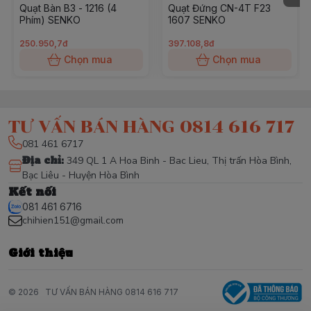
Quạt Bàn B3 - 1216 (4
Quạt Đứng CN-4T F23
+ Quạt đủ độ ổn định (nghiêng 10 độ không ngã quạt)
Phím) SENKO
1607 SENKO
+ Công tắc, các phần bảo vệ mối nối dây làm bằng
250.950,7đ
397.108,8đ
chất liệu chống cháy. Đủ khả năng chịu nhiệt, đảm bảo
Chọn mua
Chọn mua
an toàn khi sử dụng.
+ Kích thước ruột dây dẫn điện nguồn đạt tiêu chuẩn
TƯ VẤN BÁN HÀNG 0814 616 717
Ủy Ban Kỹ Thuật Điện Quốc Tế IEC60227-53
- Xuất xứ Việt Nam
081 461 6717
- Model HT250
Địa chỉ
:
349 QL 1 A Hoa Binh - Bac Lieu, Thị trấn Hòa Bình,
Bạc Liêu - Huyện Hòa Bình
- Trọng lượng sản phẩm 1.7 kg
Kết nối
- Điện áp 220V/50Hz
081 461 6716
- Công suất 40 W
chihien151@gmail.com
- Lưu lượng không khí 42 m3/min
- Thương hiệu SENKO
Giới thiệu
© 2026
TƯ VẤN BÁN HÀNG 0814 616 717