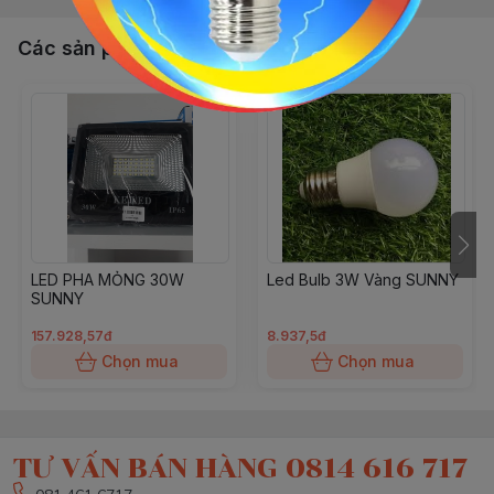
Các sản phẩm, dịch vụ khác
LED PHA MỎNG 30W
Led Bulb 3W Vàng SUNNY
SUNNY
157.928,57đ
8.937,5đ
Chọn mua
Chọn mua
TƯ VẤN BÁN HÀNG 0814 616 717