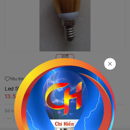
Yêu thích
Led 5W Nến Râu E14 Sunny
13.507,92đ
Số lượng