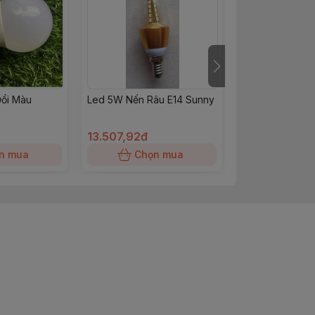
Đổi Màu
Led 5W Nến Râu E14 Sunny
Led Bub 3w đỏ
13.507,92đ
8.125đ
n mua
Chọn mua
Chọn