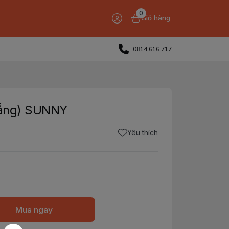
0
Giỏ hàng
0814 616 717
rắng) SUNNY
Yêu thích
Mua ngay