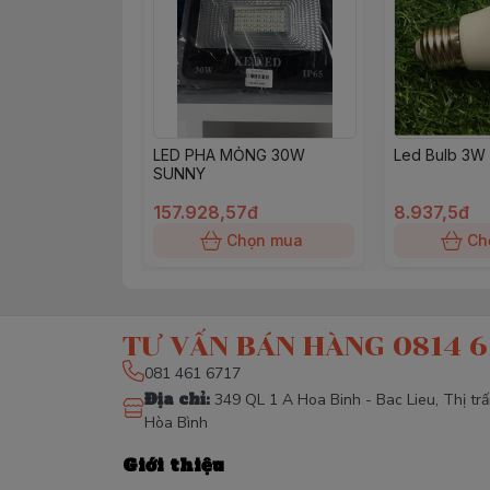
LED PHA MỎNG 30W
Led Bulb 3W
SUNNY
157.928,57đ
8.937,5đ
Chọn mua
Ch
TƯ VẤN BÁN HÀNG 0814 6
081 461 6717
Địa chỉ
:
349 QL 1 A Hoa Binh - Bac Lieu, Thị tr
Hòa Bình
Giới thiệu