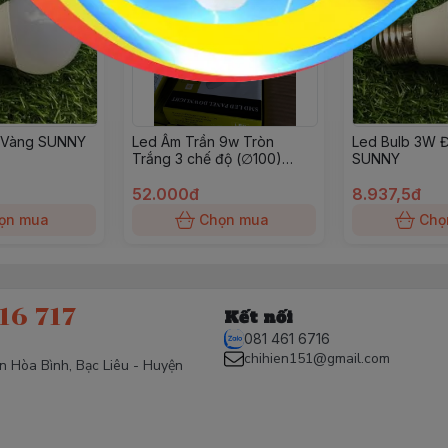
 Vàng SUNNY
Led Âm Trần 9w Tròn
Led Bulb 3W 
Trắng 3 chế độ (∅100)
SUNNY
Sunny
52.000đ
8.937,5đ
ọn mua
Chọn mua
Chọ
16 717
Kết nối
081 461 6716
chihien151@gmail.com
ấn Hòa Bình, Bạc Liêu - Huyện