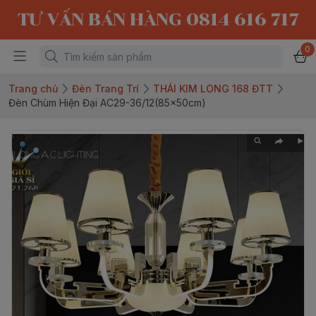
TƯ VẤN BÁN HÀNG 0814 616 717
0
Trang chủ
Đèn Trang Trí
THÁI KIM LONG 168 ĐTT
Đèn Chùm Hiện Đại AC29-36/12(85x50cm)