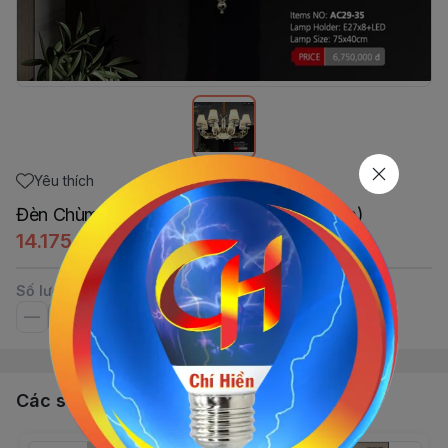
Yêu thích
Đèn Chùm Hiện Đại AC29-36/12(85x50cm)
14.175.000đ
Số lượng
Các sản phẩm, dịch vụ khác