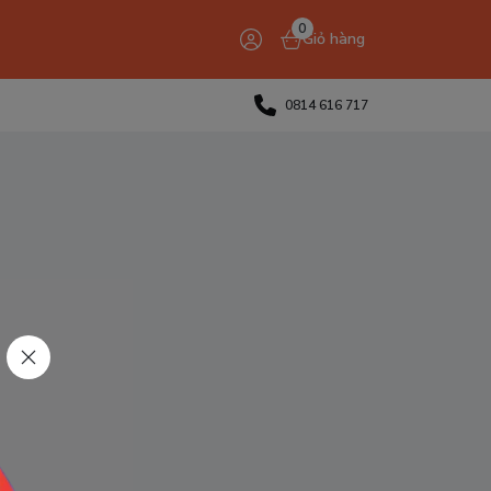
0
Giỏ hàng
0814 616 717