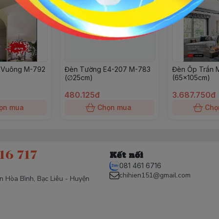
 Vuông M-792
Đèn Tường E4-207 M-783
Đèn Ốp Trần 
(∅25cm)
(65x105cm)
480.125đ
3.687.750đ
ọn mua
Chọn mua
Chọ
16 717
Kết nối
081 461 6716
chihien151@gmail.com
ấn Hòa Bình, Bạc Liêu - Huyện