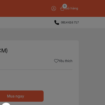
0
Giỏ hàng
0814 616 717
CM)
Yêu thích
Mua ngay