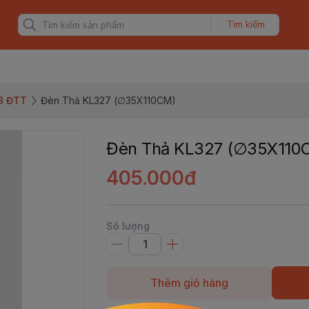
Tìm kiếm
8 ĐTT
Đèn Thả KL327 (∅35X110CM)
Đèn Thả KL327 (∅35X110
405.000đ
Số lượng
Thêm giỏ hàng