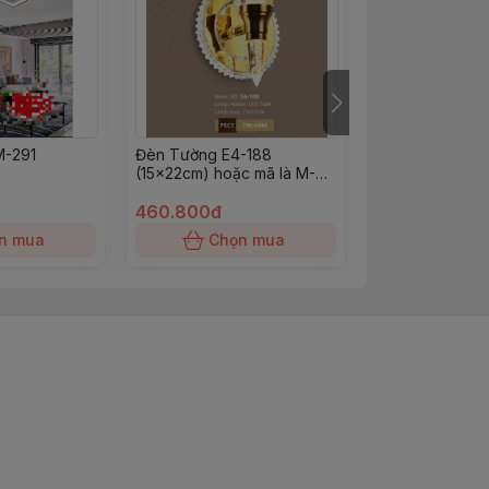
M-291
Đèn Tường E4-188
Đèn Soi Tranh 
(15x22cm) hoặc mã là M-
(L32cm)
732
460.800đ
567.000đ
n mua
Chọn mua
Chọn