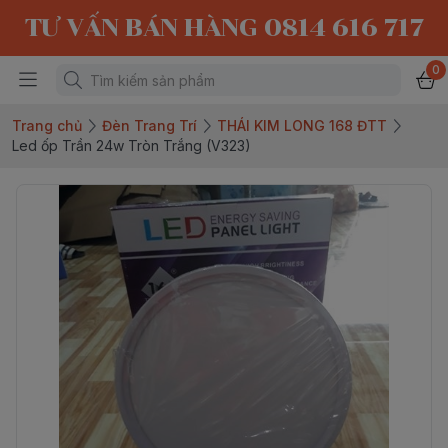
TƯ VẤN BÁN HÀNG 0814 616 717
0
Trang chủ
Đèn Trang Trí
THÁI KIM LONG 168 ĐTT
Led ốp Trần 24w Tròn Trắng (V323)