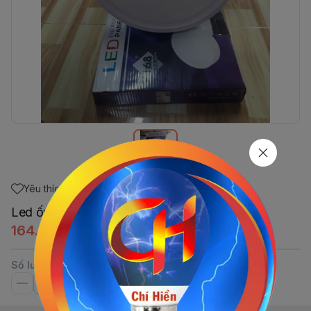
Yêu thích
Led ốp Trần 24w Tròn Trắng (V323)
164.250đ
Số lượng