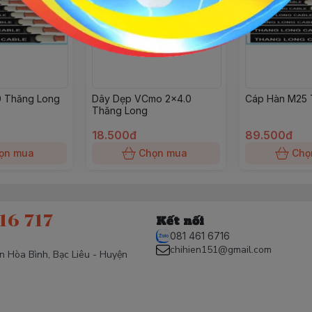
 Thăng Long
Dây Dẹp VCmo 2x4.0
Cáp Hàn M25 
Thăng Long
18.500đ
89.500đ
ọn mua
Chọn mua
Chọ
16 717
Kết nối
081 461 6716
chihien151@gmail.com
ấn Hòa Bình, Bạc Liêu - Huyện