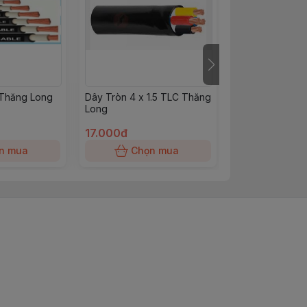
Thăng Long
Dây Tròn 4 x 1.5 TLC Thăng
Dây Tròn Vcmt 
Long
Thăng Long
17.000đ
10.000đ
n mua
Chọn mua
Chọn