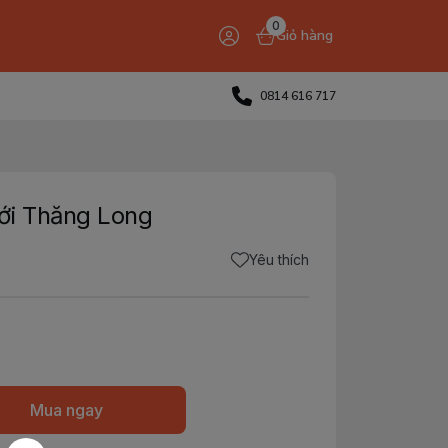
0
Giỏ hàng
0814 616 717
ới Thăng Long
Yêu thích
Mua ngay