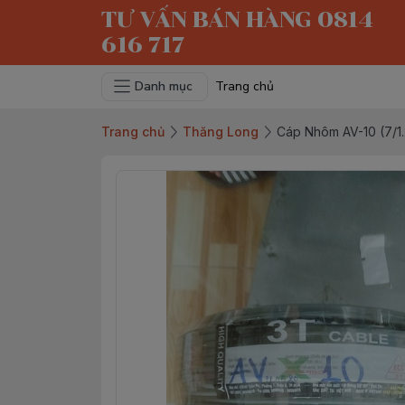
TƯ VẤN BÁN HÀNG 0814
616 717
Danh mục
Trang chủ
Trang chủ
Thăng Long
Cáp Nhôm AV-10 (7/1